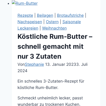
(Grie
Soß)
Rezepte
|
Beilagen
|
Brotaufstriche
|
wie
Nachspeisen
|
Ostern
|
Saisonale
ich
Leckereien
|
Weihnachten
sie
Köstliche Rum-Butter –
mache
–
schnell gemacht mit
kalorienarm
nur 3 Zutaten
und
schnell
Von
Stephanie
13. Januar 2023
3. Juli
zubereitet
2024
Ein schnelles 3-Zutaten-Rezept für
köstliche Rum-Butter.
Schmeckt unheimlich lecker, passt
wunderbar zu trockenen Kuchen,