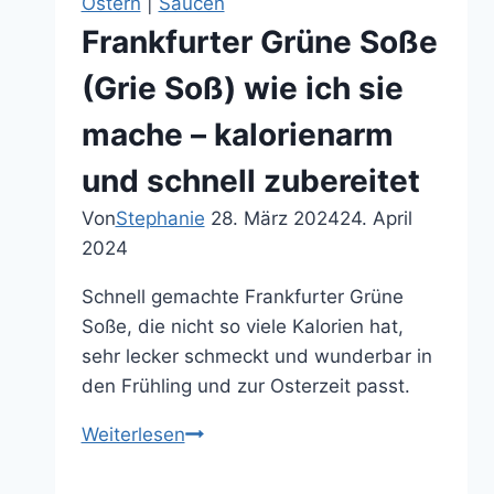
Ostern
|
Saucen
Frankfurter Grüne Soße
(Grie Soß) wie ich sie
mache – kalorienarm
und schnell zubereitet
Von
Stephanie
28. März 2024
24. April
2024
Schnell gemachte Frankfurter Grüne
Soße, die nicht so viele Kalorien hat,
sehr lecker schmeckt und wunderbar in
den Frühling und zur Osterzeit passt.
Frankfurter
Weiterlesen
Grüne
Soße