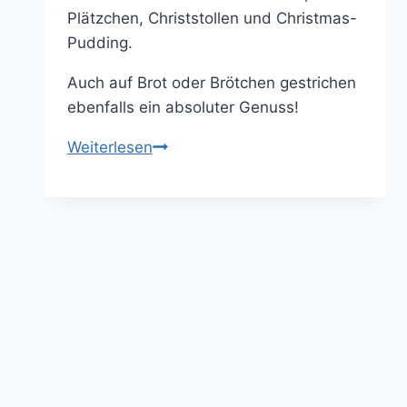
Plätzchen, Christstollen und Christmas-
Pudding.
Auch auf Brot oder Brötchen gestrichen
ebenfalls ein absoluter Genuss!
Köstliche
Weiterlesen
Rum-
Butter
–
schnell
gemacht
mit
nur
3
Zutaten