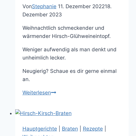
Von
Stephanie
11. Dezember 2022
18.
Dezember 2023
Weihnachtlich schmeckender und
wärmender Hirsch-Glühweineintopf.
Weniger aufwendig als man denkt und
unheimlich lecker.
Neugierig? Schaue es dir gerne einmal
an.
Hirsch-
Weiterlesen
Glühweineintopf
–
winterlich
und
Hauptgerichte
|
Braten
|
Rezepte
|
lecker