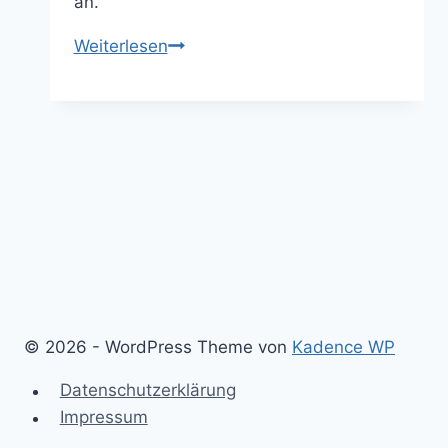
an.
Hirsch-
Weiterlesen
Kirsch
Braten
–
hervorragend
für
die
Weihnachtzeit
© 2026 - WordPress Theme von
Kadence WP
Datenschutzerklärung
Impressum