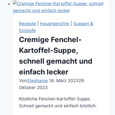
(Grie
Soß)
wie
Rezepte
|
Hauptgerichte
|
Suppen &
ich
Eintöpfe
sie
Cremige Fenchel-
mache
–
Kartoffel-Suppe,
kalorienarm
schnell gemacht und
und
schnell
einfach lecker
zubereitet
Von
Stephanie
16. März 2023
29.
Oktober 2023
Köstliche Fenchel-Kartoffel-Suppe.
Schnell gemacht und einfach köstlich.