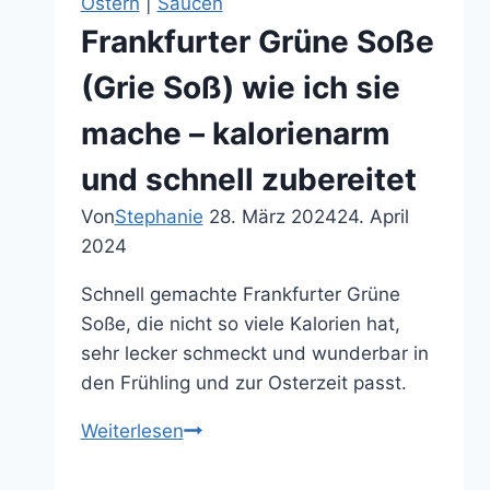
Ostern
|
Saucen
Frankfurter Grüne Soße
(Grie Soß) wie ich sie
mache – kalorienarm
und schnell zubereitet
Von
Stephanie
28. März 2024
24. April
2024
Schnell gemachte Frankfurter Grüne
Soße, die nicht so viele Kalorien hat,
sehr lecker schmeckt und wunderbar in
den Frühling und zur Osterzeit passt.
Frankfurter
Weiterlesen
Grüne
Soße