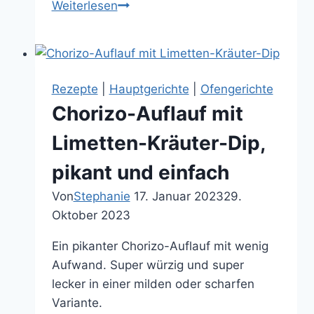
Cremige
Weiterlesen
Fenchel-
Kartoffel-
Suppe,
schnell
Rezepte
|
Hauptgerichte
|
Ofengerichte
gemacht
Chorizo-Auflauf mit
und
einfach
Limetten-Kräuter-Dip,
lecker
pikant und einfach
Von
Stephanie
17. Januar 2023
29.
Oktober 2023
Ein pikanter Chorizo-Auflauf mit wenig
Aufwand. Super würzig und super
lecker in einer milden oder scharfen
Variante.