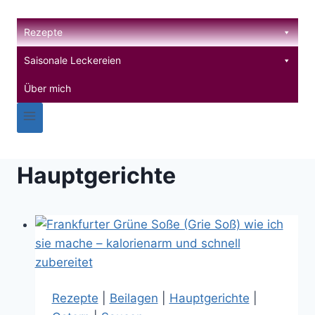
Zum
Inhalt
Rezepte
springen
Saisonale Leckereien
Über mich
Hauptgerichte
Rezepte
|
Beilagen
|
Hauptgerichte
|