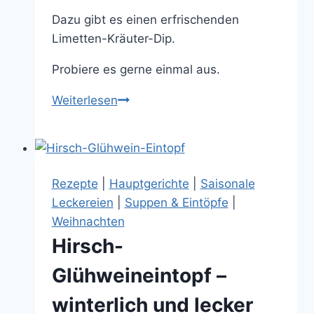
Dazu gibt es einen erfrischenden
Limetten-Kräuter-Dip.
Probiere es gerne einmal aus.
Chorizo-
Weiterlesen
Auflauf
mit
Limetten-
Kräuter-
Rezepte
|
Hauptgerichte
|
Saisonale
Dip,
Leckereien
|
Suppen & Eintöpfe
|
pikant
Weihnachten
und
Hirsch-
einfach
Glühweineintopf –
winterlich und lecker