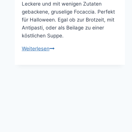
Leckere und mit wenigen Zutaten
gebackene, gruselige Focaccia. Perfekt
für Halloween. Egal ob zur Brotzeit, mit
Antipasti, oder als Beilage zu einer
köstlichen Suppe.
Gruselige
Weiterlesen
Focaccia
–
perfekt
für
Halloween