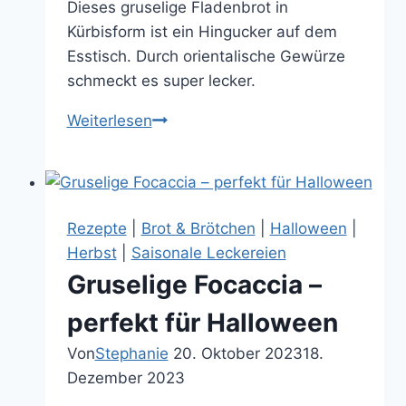
Dieses gruselige Fladenbrot in
Kürbisform ist ein Hingucker auf dem
Esstisch. Durch orientalische Gewürze
schmeckt es super lecker.
Leckeres
Weiterlesen
Fladenbrot
in
hübscher
Kürbisform
Rezepte
|
Brot & Brötchen
|
Halloween
|
–
Herbst
|
Saisonale Leckereien
schön
Gruselige Focaccia –
gruselig
für
perfekt für Halloween
Halloween
Von
Stephanie
20. Oktober 2023
18.
Dezember 2023