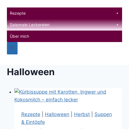
Zum
Inhalt
Rezepte
springen
Saisonale Leckereien
Über mich
Halloween
Rezepte
|
Halloween
|
Herbst
|
Suppen
& Eintöpfe