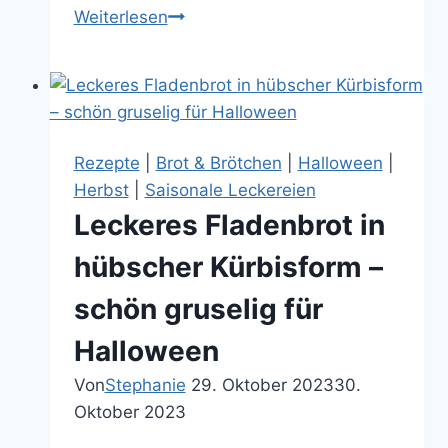
Kürbissuppe
Weiterlesen
mit
Karotten,
Ingwer
und
Kokosmilch
Rezepte
|
Brot & Brötchen
|
Halloween
|
–
Herbst
|
Saisonale Leckereien
einfach
Leckeres Fladenbrot in
lecker
hübscher Kürbisform –
schön gruselig für
Halloween
Von
Stephanie
29. Oktober 2023
30.
Oktober 2023