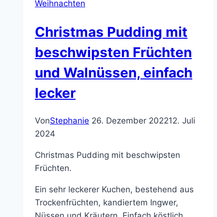
Weihnachten
mit
nur
Christmas Pudding mit
3
Zutaten
beschwipsten Früchten
und Walnüssen, einfach
lecker
Von
Stephanie
26. Dezember 2022
12. Juli
2024
Christmas Pudding mit beschwipsten
Früchten.
Ein sehr leckerer Kuchen, bestehend aus
Trockenfrüchten, kandiertem Ingwer,
Nüssen und Kräutern. Einfach köstlich.