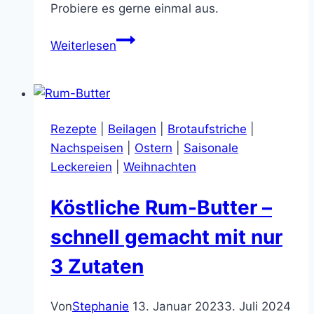
Probiere es gerne einmal aus.
Chorizo-
Weiterlesen
Auflauf
mit
Limetten-
Kräuter-
Rezepte
|
Beilagen
|
Brotaufstriche
|
Dip,
Nachspeisen
|
Ostern
|
Saisonale
pikant
Leckereien
|
Weihnachten
und
einfach
Köstliche Rum-Butter –
schnell gemacht mit nur
3 Zutaten
Von
Stephanie
13. Januar 2023
3. Juli 2024