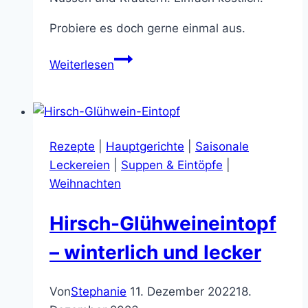
Probiere es doch gerne einmal aus.
Christmas
Weiterlesen
Pudding
mit
beschwipsten
Früchten
Rezepte
|
Hauptgerichte
|
Saisonale
und
Leckereien
|
Suppen & Eintöpfe
|
Walnüssen,
Weihnachten
einfach
lecker
Hirsch-Glühweineintopf
– winterlich und lecker
Von
Stephanie
11. Dezember 2022
18.