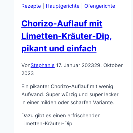
Rezepte
|
Hauptgerichte
|
Ofengerichte
gemacht
und
Chorizo-Auflauf mit
einfach
lecker
Limetten-Kräuter-Dip,
pikant und einfach
Von
Stephanie
17. Januar 2023
29. Oktober
2023
Ein pikanter Chorizo-Auflauf mit wenig
Aufwand. Super würzig und super lecker
in einer milden oder scharfen Variante.
Dazu gibt es einen erfrischenden
Limetten-Kräuter-Dip.