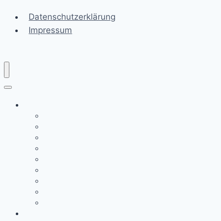
Datenschutzerklärung
Impressum
Rezepte
Braten
Brot & Brötchen
Brotaufstriche
Hauptgerichte
Kuchen
Nachspeisen
Ofengerichte
Saucen
Suppen & Eintöpfe
Saisonale Leckereien