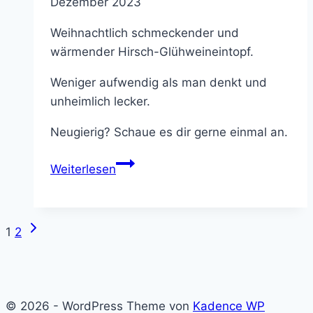
Dezember 2023
Weihnachtlich schmeckender und
wärmender Hirsch-Glühweineintopf.
Weniger aufwendig als man denkt und
unheimlich lecker.
Neugierig? Schaue es dir gerne einmal an.
Hirsch-
Weiterlesen
Glühweineintopf
–
winterlich
Nächste
Seitennavigation
1
2
und
Seite
lecker
© 2026 - WordPress Theme von
Kadence WP