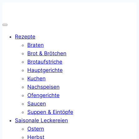
Zum
Inhalt
springen
Rezepte
Braten
Brot & Brötchen
Brotaufstriche
Hauptgerichte
Kuchen
Nachspeisen
Ofengerichte
Saucen
Suppen & Eintöpfe
Saisonale Leckereien
Ostern
Herbst