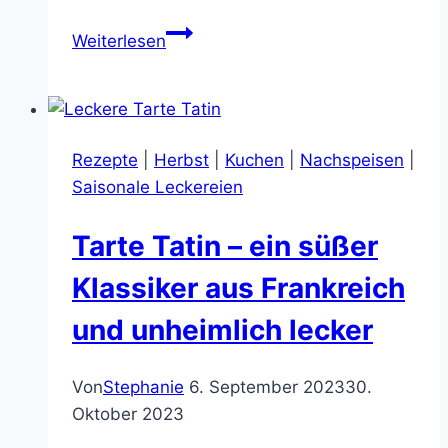
Gruselige
Weiterlesen
Focaccia
–
perfekt
für
Rezepte
|
Herbst
|
Kuchen
|
Nachspeisen
|
Halloween
Saisonale Leckereien
Tarte Tatin – ein süßer
Klassiker aus Frankreich
und unheimlich lecker
Von
Stephanie
6. September 2023
30.
Oktober 2023