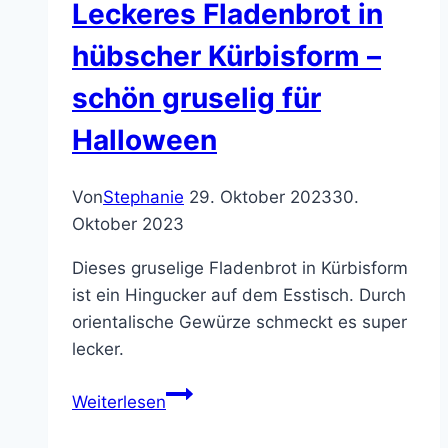
Leckeres Fladenbrot in
hübscher Kürbisform –
schön gruselig für
Halloween
Von
Stephanie
29. Oktober 2023
30.
Oktober 2023
Dieses gruselige Fladenbrot in Kürbisform
ist ein Hingucker auf dem Esstisch. Durch
orientalische Gewürze schmeckt es super
lecker.
Leckeres
Weiterlesen
Fladenbrot
in