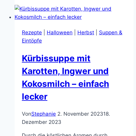
Soße
(Grie
Soß)
wie
Rezepte
|
Halloween
|
Herbst
|
Suppen &
ich
Eintöpfe
sie
mache
Kürbissuppe mit
–
kalorienarm
Karotten, Ingwer und
und
Kokosmilch – einfach
schnell
zubereitet
lecker
Von
Stephanie
2. November 2023
18.
Dezember 2023
Durch die köstlichen Aromen durch