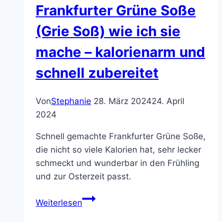
Frankfurter Grüne Soße
(Grie Soß) wie ich sie
mache – kalorienarm und
schnell zubereitet
Von
Stephanie
28. März 2024
24. April
2024
Schnell gemachte Frankfurter Grüne Soße,
die nicht so viele Kalorien hat, sehr lecker
schmeckt und wunderbar in den Frühling
und zur Osterzeit passt.
Frankfurter
Weiterlesen
Grüne