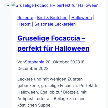
hübscher
Kürbisform
Rezepte
|
Brot & Brötchen
|
Halloween
|
–
Herbst
|
Saisonale Leckereien
schön
gruselig
Gruselige Focaccia –
für
Halloween
perfekt für Halloween
Von
Stephanie
20. Oktober 2023
18.
Dezember 2023
Leckere und mit wenigen Zutaten
gebackene, gruselige Focaccia. Perfekt für
Halloween. Egal ob zur Brotzeit, mit
Antipasti, oder als Beilage zu einer
köstlichen Suppe.