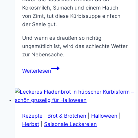
Kokosmilch, Sumach und einem Hauch
von Zimt, tut diese Kürbissuppe einfach
der Seele gut.
Und wenn es draußen so richtig
ungemütlich ist, wird das schlechte Wetter
zur Nebensache.
Kürbissuppe
Weiterlesen
mit
Karotten,
Ingwer
und
Kokosmilch
Rezepte
|
Brot & Brötchen
|
Halloween
|
–
Herbst
|
Saisonale Leckereien
einfach
lecker