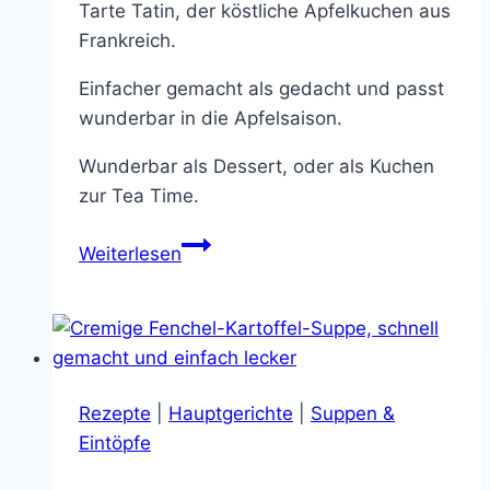
Tarte Tatin, der köstliche Apfelkuchen aus
Frankreich.
Einfacher gemacht als gedacht und passt
wunderbar in die Apfelsaison.
Wunderbar als Dessert, oder als Kuchen
zur Tea Time.
Tarte
Weiterlesen
Tatin
–
ein
süßer
Klassiker
Rezepte
|
Hauptgerichte
|
Suppen &
aus
Eintöpfe
Frankreich
und