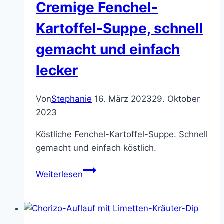
Cremige Fenchel-
unheimlich
lecker
Kartoffel-Suppe, schnell
gemacht und einfach
lecker
Von
Stephanie
16. März 2023
29. Oktober
2023
Köstliche Fenchel-Kartoffel-Suppe. Schnell
gemacht und einfach köstlich.
Cremige
Weiterlesen
Fenchel-
Kartoffel-
Suppe,
schnell