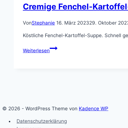
Cremige Fenchel-Kartoffel
Von
Stephanie
16. März 2023
29. Oktober 202
Köstliche Fenchel-Kartoffel-Suppe. Schnell g
Cremige
Weiterlesen
Fenchel-
Kartoffel-
Suppe,
schnell
gemacht
und
einfach
© 2026 - WordPress Theme von
Kadence WP
lecker
Datenschutzerklärung