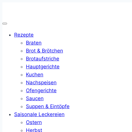
Zum
Inhalt
springen
Rezepte
Braten
Brot & Brötchen
Brotaufstriche
Hauptgerichte
Kuchen
Nachspeisen
Ofengerichte
Saucen
Suppen & Eintöpfe
Saisonale Leckereien
Ostern
Herbst