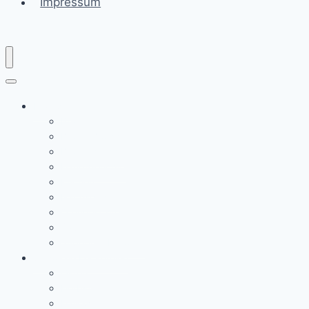
Impressum
Rezepte
Braten
Brot & Brötchen
Brotaufstriche
Hauptgerichte
Kuchen
Nachspeisen
Ofengerichte
Saucen
Suppen & Eintöpfe
Saisonale Leckereien
Ostern
Herbst
Halloween