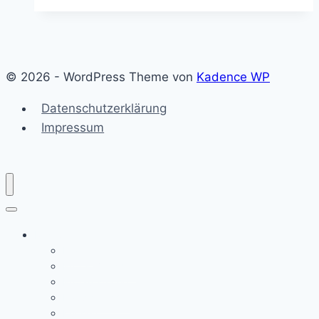
Soße
(Grie
Soß)
wie
© 2026 - WordPress Theme von
Kadence WP
ich
sie
Datenschutzerklärung
mache
Impressum
–
kalorienarm
und
schnell
zubereitet
Rezepte
Braten
Brot & Brötchen
Brotaufstriche
Hauptgerichte
Kuchen