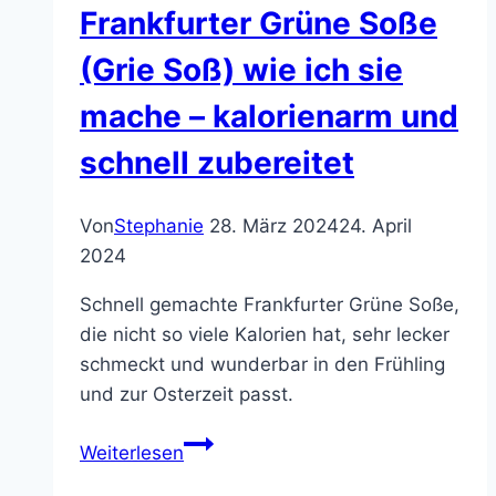
Frankfurter Grüne Soße
(Grie Soß) wie ich sie
mache – kalorienarm und
schnell zubereitet
Von
Stephanie
28. März 2024
24. April
2024
Schnell gemachte Frankfurter Grüne Soße,
die nicht so viele Kalorien hat, sehr lecker
schmeckt und wunderbar in den Frühling
und zur Osterzeit passt.
Frankfurter
Weiterlesen
Grüne