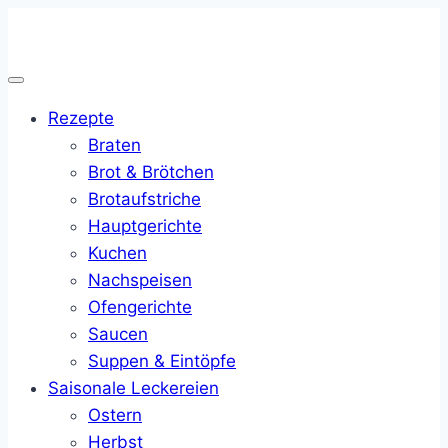
Zum
Inhalt
springen
Rezepte
Braten
Brot & Brötchen
Brotaufstriche
Hauptgerichte
Kuchen
Nachspeisen
Ofengerichte
Saucen
Suppen & Eintöpfe
Saisonale Leckereien
Ostern
Herbst