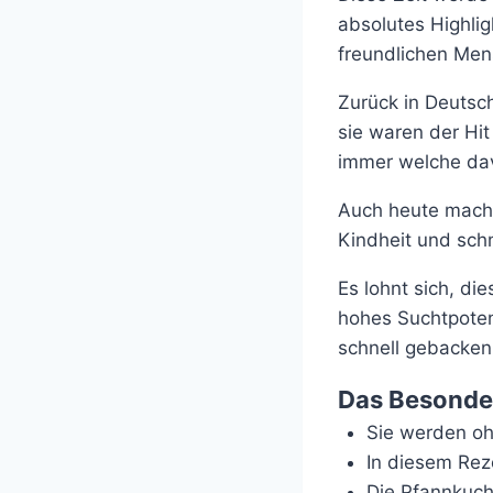
absolutes Highli
freundlichen Men
Zurück in Deutsc
sie waren der Hi
immer welche dav
Auch heute mache
Kindheit und sch
Es lohnt sich, di
hohes Suchtpoten
schnell gebacken
Das Besonder
Sie werden o
In diesem Rez
Die Pfannkuch