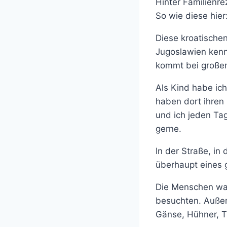
Hinter Familienr
So wie diese hier
Diese kroatische
Jugoslawien kenn
kommt bei großen
Als Kind habe ic
haben dort ihre
und ich jeden Tag
gerne.
In der Straße, in
überhaupt eines 
Die Menschen war
besuchten. Außer
Gänse, Hühner, T