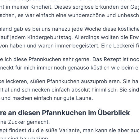
ght in meiner Kindheit. Dieses sorglose Erkunden der G
schen, es war einfach eine wunderschöne und unbesch
hland gab es bei uns nahezu jede Woche diese köstlich
t auf jedem Kindergeburtstag. Allerdings wollten die E
on haben und waren immer begeistert. Eine Leckerei fü
 ich diese Pfannkuchen sehr gerne. Das Rezept ist no
meckt für mich immer noch genauso köstlich wie beim e
ese leckeren, süßen Pfannkuchen auszuprobieren. Sie ha
tial und schmecken einfach absolut himmlisch. Sie sind
 und machen einfach nur gute Laune.
e an diesen Pfannkuchen im Überblick
hne Zucker gemacht.
ept findest du die süße Variante, man kann sie aber auc
en sind hauchdünn.