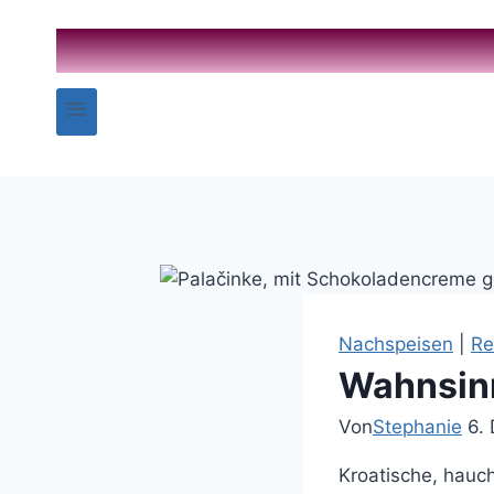
Zum
Inhalt
springen
Nachspeisen
|
Re
Wahnsinn
Von
Stephanie
6.
Kroatische, hauc