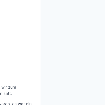
n wir zum
 satt.
waren, es war ein