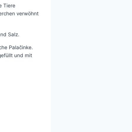
e Tiere
terchen verwöhnt
nd Salz.
che Palačinke.
füllt und mit