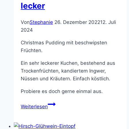
lecker
Von
Stephanie
26. Dezember 2022
12. Juli
2024
Christmas Pudding mit beschwipsten
Früchten.
Ein sehr leckerer Kuchen, bestehend aus
Trockenfrüchten, kandiertem Ingwer,
Nüssen und Kräutern. Einfach köstlich.
Probiere es doch gerne einmal aus.
Christmas
Weiterlesen
Pudding
mit
beschwipsten