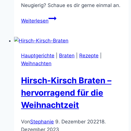
Neugierig? Schaue es dir gerne einmal an.
Hirsch-
Weiterlesen
Glühweineintopf
–
winterlich
und
Hauptgerichte
|
Braten
|
Rezepte
|
lecker
Weihnachten
Hirsch-Kirsch Braten –
hervorragend für die
Weihnachtzeit
Von
Stephanie
9. Dezember 2022
18.
Dezember 2023