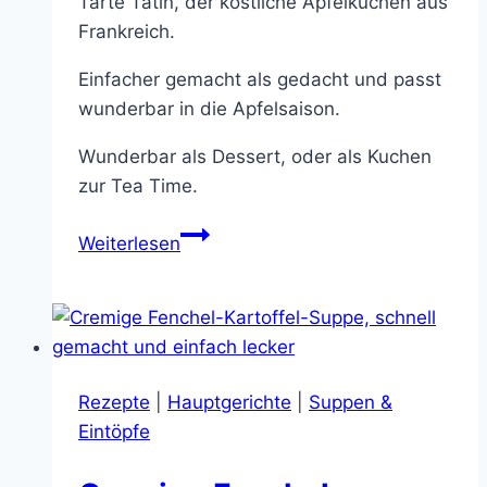
Tarte Tatin, der köstliche Apfelkuchen aus
Frankreich.
Einfacher gemacht als gedacht und passt
wunderbar in die Apfelsaison.
Wunderbar als Dessert, oder als Kuchen
zur Tea Time.
Tarte
Weiterlesen
Tatin
–
ein
süßer
Klassiker
Rezepte
|
Hauptgerichte
|
Suppen &
aus
Eintöpfe
Frankreich
und