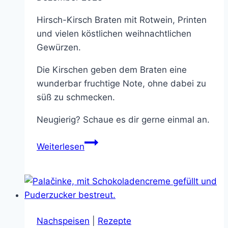
Hirsch-Kirsch Braten mit Rotwein, Printen
und vielen köstlichen weihnachtlichen
Gewürzen.
Die Kirschen geben dem Braten eine
wunderbar fruchtige Note, ohne dabei zu
süß zu schmecken.
Neugierig? Schaue es dir gerne einmal an.
Hirsch-
Weiterlesen
Kirsch
Braten
–
hervorragend
für
Nachspeisen
|
Rezepte
die