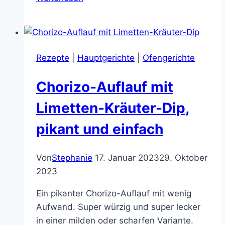
Focaccia
–
perfekt
für
Rezepte
|
Hauptgerichte
|
Ofengerichte
Halloween
Chorizo-Auflauf mit
Limetten-Kräuter-Dip,
pikant und einfach
Von
Stephanie
17. Januar 2023
29. Oktober
2023
Ein pikanter Chorizo-Auflauf mit wenig
Aufwand. Super würzig und super lecker
in einer milden oder scharfen Variante.