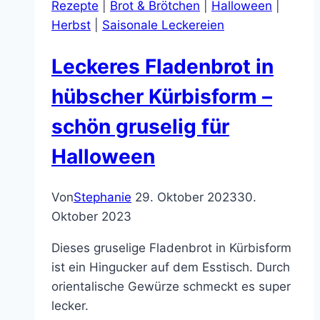
Rezepte
|
Brot & Brötchen
|
Halloween
|
ich
Herbst
|
Saisonale Leckereien
sie
mache
Leckeres Fladenbrot in
–
kalorienarm
hübscher Kürbisform –
und
schön gruselig für
schnell
zubereitet
Halloween
Von
Stephanie
29. Oktober 2023
30.
Oktober 2023
Dieses gruselige Fladenbrot in Kürbisform
ist ein Hingucker auf dem Esstisch. Durch
orientalische Gewürze schmeckt es super
lecker.