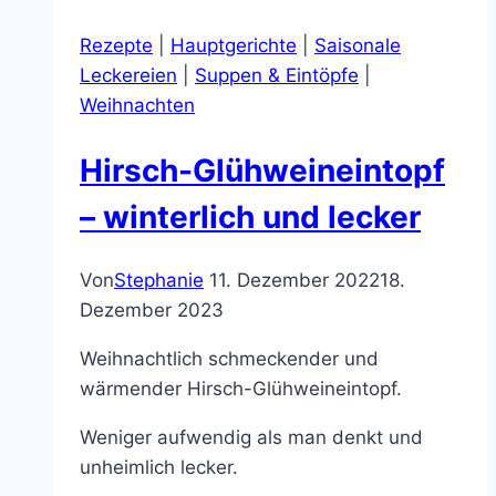
Früchten
Rezepte
|
Hauptgerichte
|
Saisonale
und
Leckereien
|
Suppen & Eintöpfe
|
Walnüssen,
Weihnachten
einfach
lecker
Hirsch-Glühweineintopf
– winterlich und lecker
Von
Stephanie
11. Dezember 2022
18.
Dezember 2023
Weihnachtlich schmeckender und
wärmender Hirsch-Glühweineintopf.
Weniger aufwendig als man denkt und
unheimlich lecker.