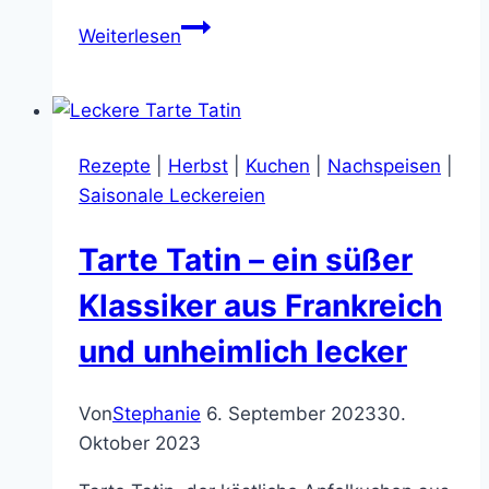
Leckeres
Weiterlesen
Fladenbrot
in
hübscher
Kürbisform
Rezepte
|
Herbst
|
Kuchen
|
Nachspeisen
|
–
Saisonale Leckereien
schön
gruselig
Tarte Tatin – ein süßer
für
Halloween
Klassiker aus Frankreich
und unheimlich lecker
Von
Stephanie
6. September 2023
30.
Oktober 2023