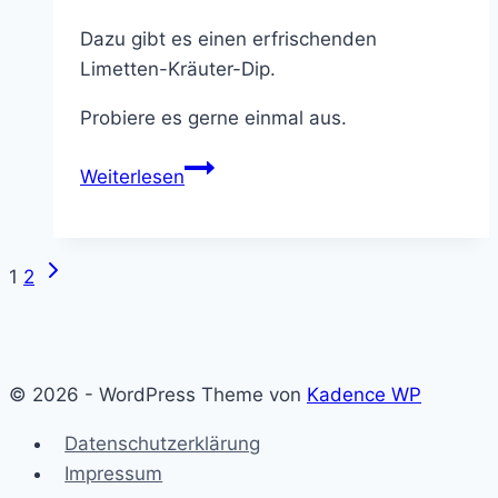
Dazu gibt es einen erfrischenden
Limetten-Kräuter-Dip.
Probiere es gerne einmal aus.
Chorizo-
Weiterlesen
Auflauf
mit
Limetten-
Nächste
Seitennavigation
1
2
Kräuter-
Seite
Dip,
pikant
und
© 2026 - WordPress Theme von
Kadence WP
einfach
Datenschutzerklärung
Impressum