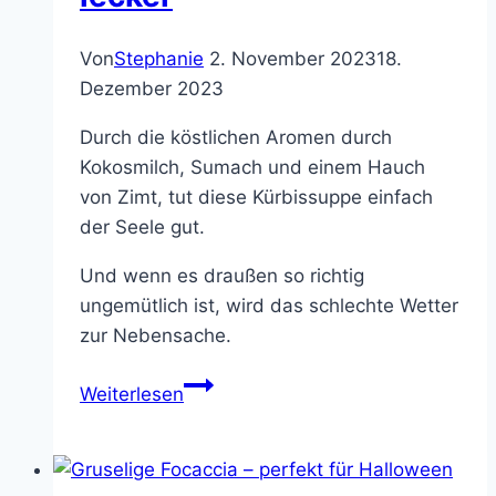
Von
Stephanie
2. November 2023
18.
Dezember 2023
Durch die köstlichen Aromen durch
Kokosmilch, Sumach und einem Hauch
von Zimt, tut diese Kürbissuppe einfach
der Seele gut.
Und wenn es draußen so richtig
ungemütlich ist, wird das schlechte Wetter
zur Nebensache.
Kürbissuppe
Weiterlesen
mit
Karotten,
Ingwer