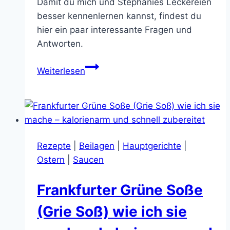
Damit du mich und Stephanies Leckereien
besser kennenlernen kannst, findest du
hier ein paar interessante Fragen und
Antworten.
🌿
Weiterlesen
Über
mich
Rezepte
|
Beilagen
|
Hauptgerichte
|
Ostern
|
Saucen
Frankfurter Grüne Soße
(Grie Soß) wie ich sie