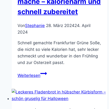
mache – kalorienarm und
schnell zubereitet
Von
Stephanie
28. März 2024
24. April
2024
Schnell gemachte Frankfurter Grüne Soße,
die nicht so viele Kalorien hat, sehr lecker
schmeckt und wunderbar in den Frühling
und zur Osterzeit passt.
Frankfurter
Weiterlesen
Grüne
Soße
(Grie
Soß)
wie