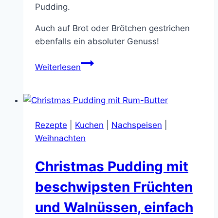
Pudding.
Auch auf Brot oder Brötchen gestrichen
ebenfalls ein absoluter Genuss!
Köstliche
Weiterlesen
Rum-
Butter
–
schnell
Rezepte
|
Kuchen
|
Nachspeisen
|
gemacht
Weihnachten
mit
nur
Christmas Pudding mit
3
Zutaten
beschwipsten Früchten
und Walnüssen, einfach