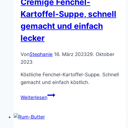
Cremige Fenchel-
unheimlich
lecker
Kartoffel-Suppe, schnell
gemacht und einfach
lecker
Von
Stephanie
16. März 2023
29. Oktober
2023
Köstliche Fenchel-Kartoffel-Suppe. Schnell
gemacht und einfach köstlich.
Cremige
Weiterlesen
Fenchel-
Kartoffel-
Suppe,
schnell