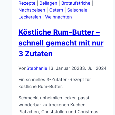
Rezepte
|
Beilagen
|
Brotaufstriche
|
gemacht
Nachspeisen
|
Ostern
|
Saisonale
und
Leckereien
|
Weihnachten
einfach
lecker
Köstliche Rum-Butter –
schnell gemacht mit nur
3 Zutaten
Von
Stephanie
13. Januar 2023
3. Juli 2024
Ein schnelles 3-Zutaten-Rezept für
köstliche Rum-Butter.
Schmeckt unheimlich lecker, passt
wunderbar zu trockenen Kuchen,
Plätzchen, Christstollen und Christmas-