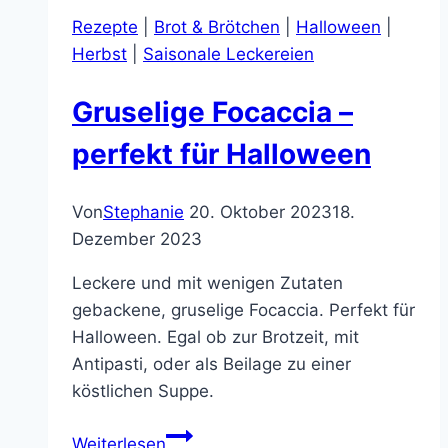
und
Rezepte
|
Brot & Brötchen
|
Halloween
|
Kokosmilch
Herbst
|
Saisonale Leckereien
–
einfach
Gruselige Focaccia –
lecker
perfekt für Halloween
Von
Stephanie
20. Oktober 2023
18.
Dezember 2023
Leckere und mit wenigen Zutaten
gebackene, gruselige Focaccia. Perfekt für
Halloween. Egal ob zur Brotzeit, mit
Antipasti, oder als Beilage zu einer
köstlichen Suppe.
Gruselige
Weiterlesen